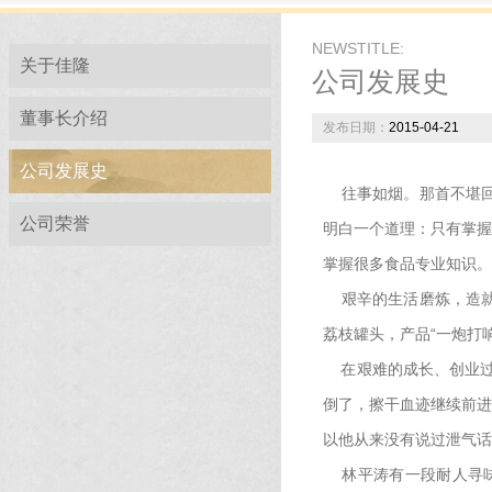
NEWSTITLE:
关于佳隆
公司发展史
董事长介绍
发布日期：
2015-04-21
公司发展史
往事如烟。那首不堪回
公司荣誉
明白一个道理：只有掌握
掌握很多食品专业知识。
艰辛的生活磨炼，造就
荔枝罐头，产品“一炮打
在艰难的成长、创业过
倒了，擦干血迹继续前进
以他从来没有说过泄气话
林平涛有一段耐人寻味