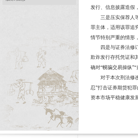
发行、信息披露造假
三是压实保荐人等
罪主体，适用该罪追
情节特别严重的情形
四是与证券法修订保
欺诈发行存托凭证和
“
”“
确对
幌骗交易操纵
对于本次刑法修改，
”
忍
打击证券期货犯罪
资本市场平稳健康发