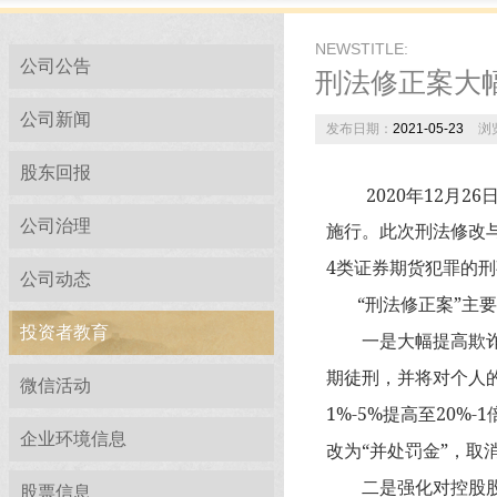
NEWSTITLE:
公司公告
刑法修正案大
公司新闻
发布日期：
2021-05-23
浏
股东回报
2020
12
26
年
月
公司治理
施行。此次刑法修改
4
类证券期货犯罪的刑
公司动态
“
”
刑法修正案
主要
投资者教育
一是大幅提高欺诈发
期徒刑，并将对个人
微信活动
1%-5%
20%-1
提高至
企业环境信息
“
”
改为
并处罚金
，取
二是强化对控股股
股票信息