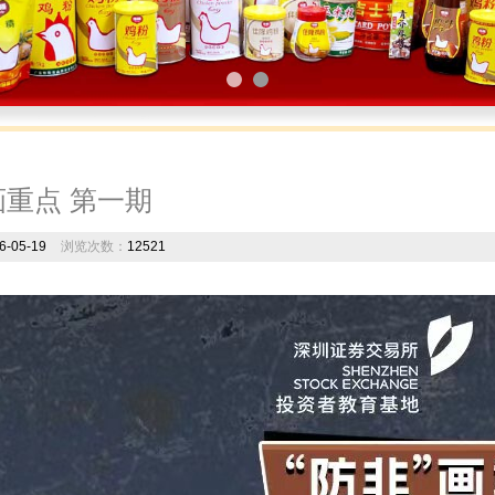
1
2
”画重点 第一期
6-05-19
浏览次数：
12521